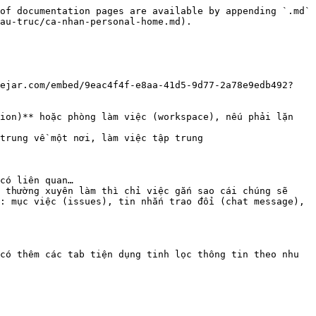
of documentation pages are available by appending `.md` 
au-truc/ca-nhan-personal-home.md).

dejar.com/embed/9eac4f4f-e8aa-41d5-9d77-2a78e9edb492?
ion)** hoặc phòng làm việc (workspace), nếu phải lặn 
trung về một nơi, làm việc tập trung

có liên quan…

 thường xuyên làm thì chỉ việc gắn sao cái chúng sẽ 
: mục việc (issues), tin nhắn trao đổi (chat message), 
có thêm các tab tiện dụng tinh lọc thông tin theo nhu 