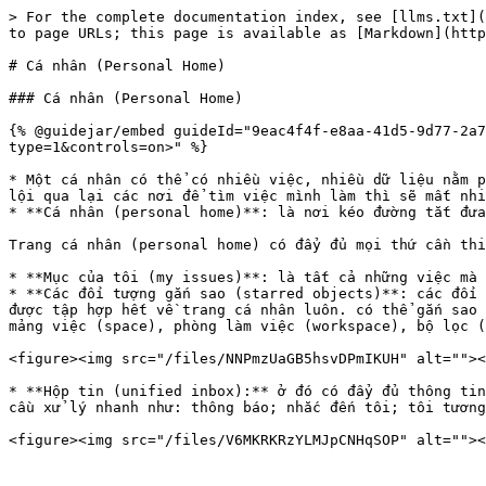
> For the complete documentation index, see [llms.txt](
to page URLs; this page is available as [Markdown](http
# Cá nhân (Personal Home)

### Cá nhân (Personal Home)

{% @guidejar/embed guideId="9eac4f4f-e8aa-41d5-9d77-2a7
type=1&controls=on>" %}

* Một cá nhân có thể có nhiều việc, nhiều dữ liệu nằm p
lội qua lại các nơi để tìm việc mình làm thì sẽ mất nhi
* **Cá nhân (personal home)**: là nơi kéo đường tắt đưa
Trang cá nhân (personal home) có đẩy đủ mọi thứ cần thi
* **Mục của tôi (my issues)**: là tất cả những việc mà 
* **Các đối tượng gắn sao (starred objects)**: các đối 
được tập hợp hết về trang cá nhân luôn. có thể gắn sao 
mảng việc (space), phòng làm việc (workspace), bộ lọc (
<figure><img src="/files/NNPmzUaGB5hsvDPmIKUH" alt=""><
* **Hộp tin (unified inbox):** ở đó có đẩy đủ thông tin
cầu xử lý nhanh như: thông báo; nhắc đến tôi; tôi tương