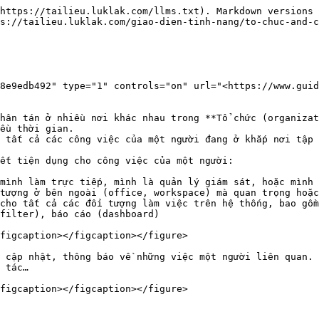
https://tailieu.luklak.com/llms.txt). Markdown versions 
s://tailieu.luklak.com/giao-dien-tinh-nang/to-chuc-and-c
8e9edb492" type="1" controls="on" url="<https://www.gui
hân tán ở nhiều nơi khác nhau trong **Tổ chức (organizat
ều thời gian.

 tất cả các công việc của một người đang ở khắp nơi tập 
ết tiện dụng cho công việc của một người:

mình làm trực tiếp, mình là quản lý giám sát, hoặc mình 
tượng ở bên ngoài (office, workspace) mà quan trọng hoặc
cho tất cả các đối tượng làm việc trên hệ thống, bao gồm
filter), báo cáo (dashboard)

figcaption></figcaption></figure>

 cập nhật, thông báo về những việc một người liên quan. 
 tác…
