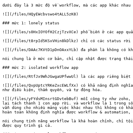
dưới đây là 3 mức độ về workflow, mà các app khác nhau 
![](/files/HQyEWcbvswo4tALL5zK8)

### mức 1: lonely status

![](/files/s0HxIOYOfH2CzjTzvXCe) phổ biến ở các app quả
![](/files/t8rpId5KSxVHin8kDlkz) chỉ có các status rời 
![](/files/DAAc7KVtD1pDnOAxxYLb) đa phần là không có kh
nói chung là ở mức cơ bản, chỉ cập nhật được trạng thái
### mức 2: isolated workflow app

![](/files/RtfJx9WhJGwgaUPfwwUl) là các app riêng biệt 
![](/files/QvpUptcYRKeZxcEWLfXx) có khả năng định nghĩa
như điều kiện, thẩm quyền, và tự động hóa.

![](/files/yFYdsMInsrtGDvtebBuf) mỗi công ty như zoho, 
lại tách thành 1 con app rời. và workflow là 1 trong số
vẫn dùng cho nhiều mảng việc khác nhau thì không có khả
hoàn toàn không định nghĩa được workflow & automation, 
nói chung tính năng workflow là khá hoàn chỉnh, chỉ tội
được quy trình gì cả.
