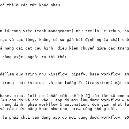
có thể ở các mức khác nhau.

n lý công việc (task management) như trello, clickup, ba
rạc và lạc lõng, không có sự gắn kết định nghĩa chặt chẽ
ả năng cài đặt cấu hình, điều kiện chuyển giữa các trạng
 công việc, ngoài ra thì thôi.

để làm quy trình như kissflow, pipefy, base workflow, am
 trạng thái (status) và các luồng đi (transition) một cá
base, misa, 1office (phần mềm thế hệ 2 làm tầm 40 con a
 40 con đó và chỉ vào 1 app đó mới làm được workflow & a
 năng định nghĩa workflow & automation. đơn giản nhất là
và các chức năng khác như crm, hrm… cũng không nốt.

 là phải chui vào đúng app đó mới dùng được workflow, 90