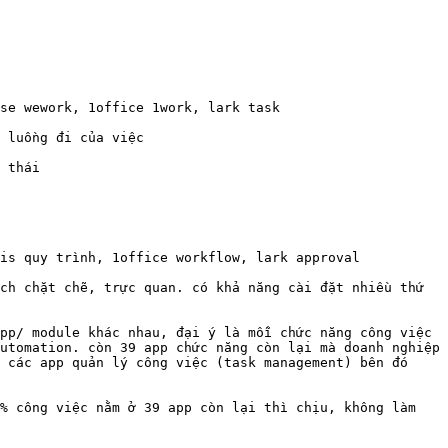
se wework, 1office 1work, lark task

 luồng đi của việc

 thái

is quy trình, 1office workflow, lark approval

ch chặt chẽ, trực quan. có khả năng cài đặt nhiều thứ 
pp/ module khác nhau, đại ý là mỗi chức năng công việc 
utomation. còn 39 app chức năng còn lại mà doanh nghiệp 
 các app quản lý công việc (task management) bên đó 
% công việc nằm ở 39 app còn lại thì chịu, không làm 