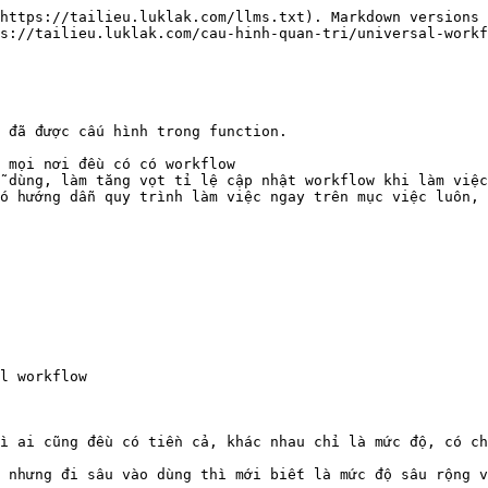
https://tailieu.luklak.com/llms.txt). Markdown versions 
s://tailieu.luklak.com/cau-hinh-quan-tri/universal-workf
 đã được cấu hình trong function.

 mọi nơi đều có có workflow

 dùng, làm tăng vọt tỉ lệ cập nhật workflow khi làm việc

ó hướng dẫn quy trình làm việc ngay trên mục việc luôn, 
l workflow

ì ai cũng đều có tiền cả, khác nhau chỉ là mức độ, có ch
 nhưng đi sâu vào dùng thì mới biết là mức độ sâu rộng v