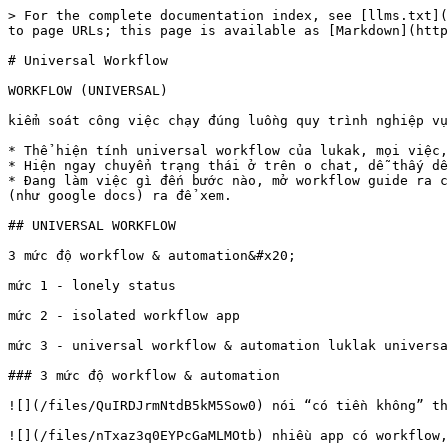
> For the complete documentation index, see [llms.txt](
to page URLs; this page is available as [Markdown](http
# Universal Workflow

WORKFLOW (UNIVERSAL)

kiểm soát công việc chạy đúng luồng quy trình nghiệp vụ
* Thể hiện tính universal workflow của lukak, mọi việc,
* Hiện ngay chuyển trạng thái ở trên o chat, dễ thấy dễ
* Đang làm việc gì đến bước nào, mở workflow guide ra c
(như google docs) ra để xem.

## UNIVERSAL WORKFLOW

3 mức độ workflow & automation&#x20;

mức 1 - lonely status

mức 2 - isolated workflow app

mức 3 - universal workflow & automation luklak universa
### 3 mức độ workflow & automation

![](/files/QuIRDJrmNtdB5kM5Sow0) nói “có tiền khôngˮ th
![](/files/nTxaz3q0EYPcGaMLMOtb) nhiều app có workflow,