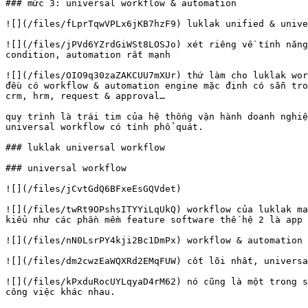
### mức 3: universal workflow & automation

![](/files/fLprTqwVPLx6jKB7hzF9) luklak unified & unive
![](/files/jPVd6YZrdGiWSt8LOSJo) xét riêng về tính năng
condition, automation rất mạnh

![](/files/OIO9q30zaZAKCUU7mXUr) thứ làm cho luklak wor
đều có workflow & automation engine mặc định có sẵn tro
crm, hrm, request & approval…

quy trình là trái tim của hệ thống vận hành doanh nghiệ
universal workflow có tính phổ quát.

### luklak universal workflow

### universal workflow

![](/files/jCvtGdQ6BFxeEsGQVdet)

![](/files/twRt9OPshsITYYiLqUkQ) workflow của luklak ma
kiểu như các phần mềm feature software thế hệ 2 là app 
![](/files/nN0LsrPY4kji2Bc1DmPx) workflow & automation 
![](/files/dm2cwzEaWQXRd2EMqFUW) cốt lõi nhất, universa
![](/files/kPxduRocUYLqyaD4rM62) nó cũng là một trong s
công việc khác nhau.
