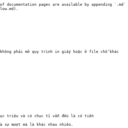
of documentation pages are available by appending `.md` 
low.md).

không phải mở quy trình in giấy hoặc ở file chỗ khác 
ục triệu và có chục tỉ vẫn đều là có tiền

à sự mượt mà là khác nhau nhiều.
