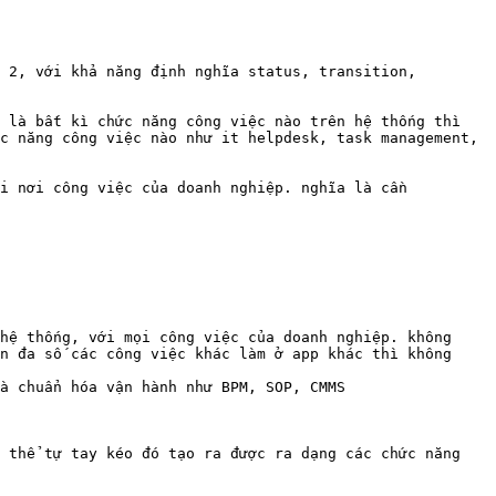
 2, với khả năng định nghĩa status, transition, 
 là bất kì chức năng công việc nào trên hệ thống thì 
c năng công việc nào như it helpdesk, task management, 
i nơi công việc của doanh nghiệp. nghĩa là cần 
hệ thống, với mọi công việc của doanh nghiệp. không 
n đa số các công việc khác làm ở app khác thì không

à chuẩn hóa vận hành như BPM, SOP, CMMS

 thể tự tay kéo đó tạo ra được ra dạng các chức năng 