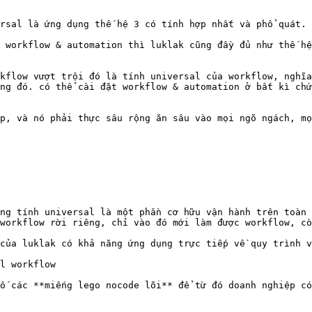
rsal là ứng dụng thế hệ 3 có tính hợp nhất và phổ quát.

 workflow & automation thì luklak cũng đầy đủ như thế hệ
kflow vượt trội đó là tính universal của workflow, nghĩa
ng đó. có thể cài đặt workflow & automation ở bất kì chứ
p, và nó phải thực sâu rộng ăn sâu vào mọi ngõ ngách, mọ
ng tính universal là một phần cơ hữu vận hành trên toàn 
workflow rời riêng, chỉ vào đó mới làm được workflow, cò
của luklak có khả năng ứng dụng trực tiếp về quy trình v
l workflow

ố các **miếng lego nocode lõi** để từ đó doanh nghiệp có